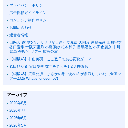
プライバシーポリシー
広告掲載ガイドライン
コンテンツ制作ポリシー
お問い合わせ
運営者情報
山﨑天 終演後もノリノリな人達守屋麗奈 大園玲 遠藤光莉 山川宇衣
谷口愛季 幸阪茉里乃 小島凪紗 松本和子 目黒陽色 小田倉麗奈 中川
智尋 櫻坂46 ツアー 広島公演
【櫻坂46】村山美羽、ここ数日である変化が…？
森田ひかる 谷口愛季 数字をタッチ1.2.3 櫻坂46
【櫻坂46】広島公演、まさかの形であの方が参戦していた【全国ツ
アー2026 What’s lonesome?】
アーカイブ
2026年8月
2026年7月
2026年6月
2026年5月