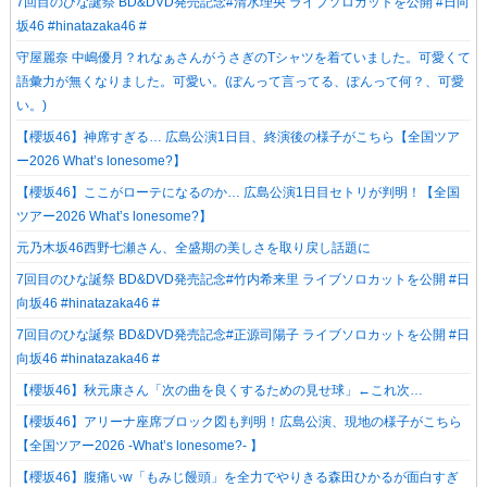
7回目のひな誕祭 BD&DVD発売記念#清水理央 ライブソロカットを公開 #日向
坂46 #hinatazaka46 #
守屋麗奈 中嶋優月？れなぁさんがうさぎのTシャツを着ていました。可愛くて
語彙力が無くなりました。可愛い。(ぽんって言ってる、ぽんって何？、可愛
い。)⁡
【櫻坂46】神席すぎる… 広島公演1日目、終演後の様子がこちら【全国ツア
ー2026 What’s lonesome?】
【櫻坂46】ここがローテになるのか… 広島公演1日目セトリが判明！【全国
ツアー2026 What’s lonesome?】
元乃木坂46西野七瀬さん、全盛期の美しさを取り戻し話題に
7回目のひな誕祭 BD&DVD発売記念#竹内希来里 ライブソロカットを公開 #日
向坂46 #hinatazaka46 #
7回目のひな誕祭 BD&DVD発売記念#正源司陽子 ライブソロカットを公開 #日
向坂46 #hinatazaka46 #
【櫻坂46】秋元康さん「次の曲を良くするための見せ球」←これ次…
【櫻坂46】アリーナ座席ブロック図も判明！広島公演、現地の様子がこちら
【全国ツアー2026 -What’s lonesome?- 】
【櫻坂46】腹痛いw「もみじ饅頭」を全力でやりきる森田ひかるが面白すぎ