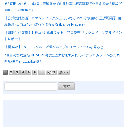
る#森田ひかる #山﨑天 #守屋麗奈 #向井純葉 #石森璃花 #小田倉麗奈 #櫻坂46
#sakurazaka46 #shorts
【公式振付動画】ロマンティックがほしいなら feat. 小坂菜緒, 正源司陽子, 藤
嶌果歩 (日向坂46) / ぼっちぼろまる (Dance Practice)
【四期生が突撃！】櫻坂46 森田ひかる・谷口愛季 「サクコイ」リアルイベン
トレポート！
【櫻坂46】16thシングル、坂道グループのスケジュールを見ると…
7回目のひな誕祭 BD&DVD発売記念#宮地すみれ ライブソロカットを公開 #日
向坂46 #hinatazaka46 #
1
2
3
4
5
6
…
5,409
次へ »
検
索: