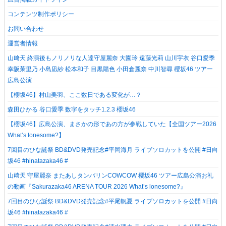
コンテンツ制作ポリシー
お問い合わせ
運営者情報
山﨑天 終演後もノリノリな人達守屋麗奈 大園玲 遠藤光莉 山川宇衣 谷口愛季
幸阪茉里乃 小島凪紗 松本和子 目黒陽色 小田倉麗奈 中川智尋 櫻坂46 ツアー
広島公演
【櫻坂46】村山美羽、ここ数日である変化が…？
森田ひかる 谷口愛季 数字をタッチ1.2.3 櫻坂46
【櫻坂46】広島公演、まさかの形であの方が参戦していた【全国ツアー2026
What’s lonesome?】
7回目のひな誕祭 BD&DVD発売記念#平岡海月 ライブソロカットを公開 #日向
坂46 #hinatazaka46 #
山﨑天 守屋麗奈 またあしタンバリンCOWCOW 櫻坂46 ツアー広島公演お礼
の動画『Sakurazaka46 ARENA TOUR 2026 What’s lonesome?』
7回目のひな誕祭 BD&DVD発売記念#平尾帆夏 ライブソロカットを公開 #日向
坂46 #hinatazaka46 #