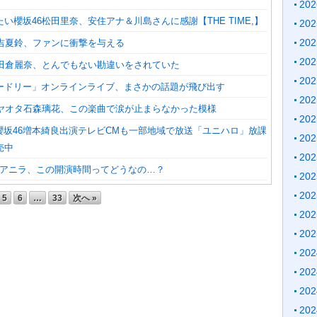
20
い櫻坂46松田里奈、安住アナ＆川島さんに感謝【THE TIME,】
20
20
藤吉夏鈴、ファンに衝撃を与える
20
小田倉麗奈、とんでもない勘違いをされていた
20
ードリー」オンラインライブ、まさかの話題が飛び出す
20
ケヤオタ石森璃花、この楽曲で涙が止まらなかった模様
20
！櫻坂46増本綺良出演テレビCMも一部地域で放送「ユニハロ」放課
20
売中
20
rdアニラ、この開演時間ってどうなの…？
20
20
5
6
…
33
次へ »
20
20
20
20
20
20