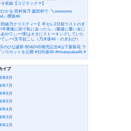
ジオ収録【コリラックマ】
ひかる 田村保乃 森田村で『Lonesome
bbit』櫻坂46
吉田綾乃クリスティー】卒セレ2日前ラストのぎ
び/卒業後に街で私に会ったら…/最後に重い女に
るあやてぃー/実はオタにストーキングしていた
やてぃー/文字起こし（乃木坂46・のぎおび）
目のひな誕祭 BD&DVD発売記念#山下葉留花 ラ
ソロカットを公開 #日向坂46 #hinatazaka46 #
カイブ
26年8月
26年7月
26年6月
26年5月
26年4月
26年3月
26年2月