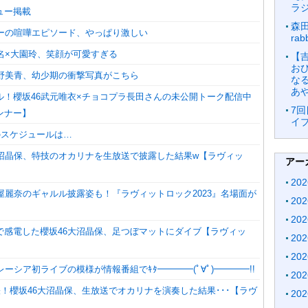
ラ
ュー掲載
森田
バーの喧嘩エピソード、やっぱり激しい
ra
梨名×大園玲、笑顔が可愛すぎる
【
お
的野美青、幼少期の衝撃写真がこちら
な
あ
ル！櫻坂46武元唯衣×チョコプラ長田さんの未公開トーク配信中
7回
ンナー】
イブ
のスケジュールは…
大沼晶保、特技のオカリナを生放送で披露した結果w【ラヴィッ
アー
20
屋麗奈のギャルル披露姿も！『ラヴィットロック2023』名場面が
20
20
で感電した櫻坂46大沼晶保、足つぼマットにダイブ【ラヴィッ
20
20
レーシア初ライブの模様が情報番組でｷﾀ━━━━(ﾟ∀ﾟ)━━━━!!
20
も緊張！櫻坂46大沼晶保、生放送でオカリナを演奏した結果･･･【ラヴ
20