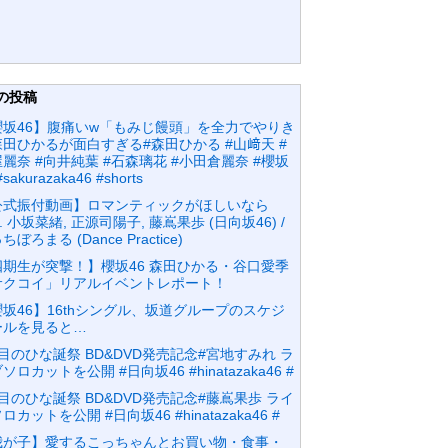
の投稿
櫻坂46】腹痛いw「もみじ饅頭」を全力でやりき
田ひかるが面白すぎる#森田ひかる #山﨑天 #
麗奈 #向井純葉 #石森璃花 #小田倉麗奈 #櫻坂
#sakurazaka46 #shorts
公式振付動画】ロマンティックがほしいなら
at. 小坂菜緒, 正源司陽子, 藤嶌果歩 (日向坂46) /
ちぼろまる (Dance Practice)
四期生が突撃！】櫻坂46 森田ひかる・谷口愛季
サクコイ」リアルイベントレポート！
坂46】16thシングル、坂道グループのスケジ
ールを見ると…
目のひな誕祭 BD&DVD発売記念#宮地すみれ ラ
ソロカットを公開 #日向坂46 #hinatazaka46 #
目のひな誕祭 BD&DVD発売記念#藤嶌果歩 ライ
ロカットを公開 #日向坂46 #hinatazaka46 #
我が子】愛するこっちゃんとお買い物・食事・