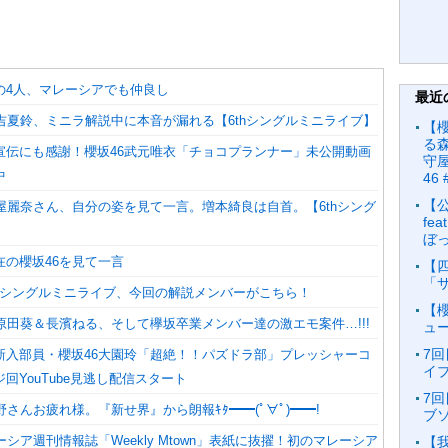
の4人、マレーシアでも仲良し
最近
吉夏鈴、ミニラ解説中に本音が漏れる【6thシングルミニライブ】
【
る森
宣伝にも感謝！櫻坂46武元唯衣「チョコプランナー」未公開動画
守屋
中
46 
【
屋麗奈さん、自分の姿を見て一言。増本綺良は自首。【6thシング
fe
】
ぼっ
在の櫻坂46を見て一言
【
「
thシングルミニライブ、今回の解説メンバーがこちら！
【櫻
原田葵＆長濱ねる、そして欅坂卒業メンバー達の激エモ案件…!!!
ュ
7回
新入部員・櫻坂46大園玲「超絶！！パズドラ部」プレッシャーコ
イブ
回YouTube見逃し配信スタート
7回
野さんお疲れ様。『新せ界』から朗報ｷﾀ━━(ﾟ∀ﾟ)━━!
ブソ
ーシア週刊情報誌「Weekly Mtown」表紙に抜擢！初のマレーシア
【