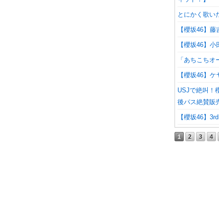
とにかく歌いた
【櫻坂46】
【櫻坂46】
「あちこちオ
【櫻坂46】
USJで絶叫
後パス絶賛販
【櫻坂46】3
1
2
3
4