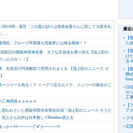
I’S ON AIR』運営「この度の誤りは菅井友香さんに対して大変失礼
最近
と…」
【櫻
た
渡邉理佐、グループ卒業後も芸能界には残る模様！？
​
AM出演前日の櫻坂46菅井友香、タフな生放送を乗り切る【池上彰の
けた
うだったのか！！】
る 
友香、生放送の円安解説で質問されまくる 【池上彰のニュース そ
【
眺め
!】
lo
マネージャーも焦る！？ ミーグリ定点カメラ、メンバーの暴走がこ
日
セ
工
この三角関係ｗｗｗｗｗ
【
ア
と思われていた櫻坂46菅井友香生出演「池上彰のニュース そうだ
池上さん以外は台本無しでBuddies震える
プ
広
っかーｷﾀ━━━━(ﾟ∀ﾟ)━━━━!!