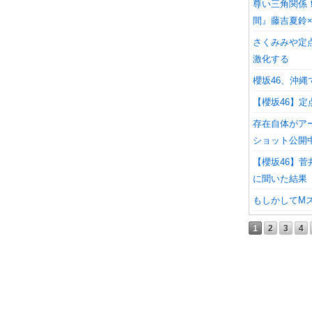
尊い三角関係
間』藤吉夏鈴
さくみみや定
激化する
櫻坂46、沖縄
【櫻坂46】
存在自体がア
ショット公開
【櫻坂46】
に聞いた結果
もしかしてM
1
2
3
4