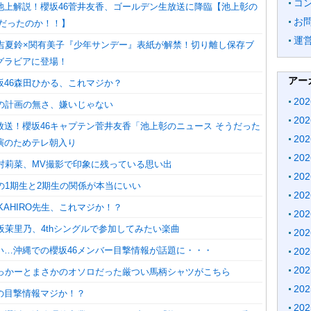
コ
池上解説！櫻坂46菅井友香、ゴールデン生放送に降臨【池上彰の
お
うだったのか！！】
運
藤吉夏鈴×関有美子『少年サンデー』表紙が解禁！切り離し保存ブ
グラビアに登場！
アー
坂46森田ひかる、これマジか？
20
この計画の無さ、嫌いじゃない
20
放送！櫻坂46キャプテン菅井友香「池上彰のニュース そうだった
20
演のためテレ朝入り
20
上村莉菜、MV撮影で印象に残っている思い出
20
の1期生と2期生の関係が本当にいい
20
KAHIRO先生、これマジか！？
20
阪茉里乃、4thシングルで参加してみたい楽曲
20
い…沖縄での櫻坂46メンバー目撃情報が話題に・・・
20
20
ゆっかーとまさかのオソロだった厳つい馬柄シャツがこちら
20
の目撃情報マジか！？
20