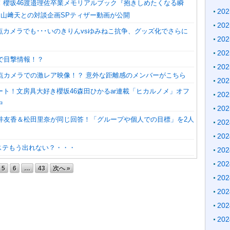
！櫻坂46渡邉理佐卒業メモリアルブック『抱きしめたくなる瞬
20
×山﨑天との対談企画SPティザー動画が公開
20
点カメラでも･･･いのきりんvsゆみねこ抗争、グッズ化でさらに
20
20
で目撃情報！？
20
定点カメラでの激レア映像！？ 意外な距離感のメンバーがこちら
20
ート！文房具大好き櫻坂46森田ひかるar連載「ヒカルノメ」オフ
20
中
20
菅井友香＆松田里奈が同じ回答！「グループや個人での目標」を2人
20
20
ステもう出れない？・・・
20
20
5
6
…
43
次へ »
20
20
20
20