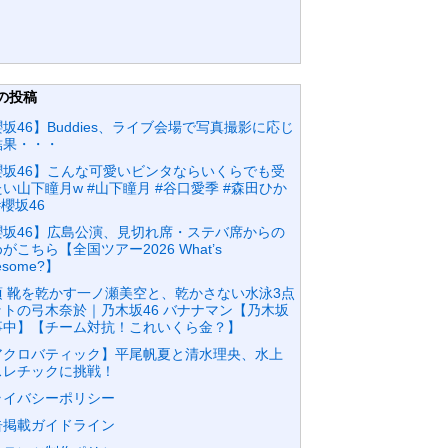
の投稿
坂46】Buddies、ライブ会場で写真撮影に応じ
結果・・・
【櫻坂46】こんな可愛いビンタならいくらでも受
い山下瞳月w #山下瞳月 #谷口愛季 #森田ひか
#櫻坂46
櫻坂46】広島公演、見切れ席・ステバ席からの
がこちら【全国ツアー2026 What’s
nesome?】
頃 靴を乾かす一ノ瀬美空と、乾かさない水泳3点
ットの弓木奈於｜乃木坂46 バナナマン【乃木坂
事中】【チーム対抗！これいくら金？】
アクロバティック】平尾帆夏と清水理央、水上
スレチックに挑戦！
ライバシーポリシー
告掲載ガイドライン