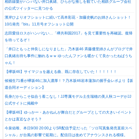
相鉄線愛がハンパない井口眞緒、ひらがな推しを観ていた相鉄グループ会社
の公式ツイッターに見つかる
濱岸ひよりオフショットに続いて高本彩花・加藤史帆のお姉さんショット！
10/1発売『bis』11月号オフショット公開
志田愛佳ロスがハンパない…「欅共和国2017」を見て重要性を再確認。復帰
を待ってるぞ！
「井口ともっと仲良しになりました」乃木坂46 斉藤優里姉さんがブログで井
口眞緒出待ち事件に触れるｗｗ ゆったんファンも暖かくて良かったねばうち
ゃん！
【欅坂46】サイマジョを越える曲、既に存在していた！！！！！！
候補生71番が欅坂46に加入濃厚！？乃木坂46岩本蓮加の握手会レポより【坂
道合同オーディション】
長身だからこそ似合う着こなし！JJ専属モデル土生瑞穂の美人秋コーデがJJ
公式サイトに掲載中
【欅坂46】ゆっかー・あかねんが舞台だとグループとしての大きいイベント
とかは直近なさそう？
今泉佑唯、本日9/30 20:00よりSR配信予定だった「ソロ写真集発売直前スペ
シャル」が台風の影響で延期に。配信日は改めてアナウンスされる模様。