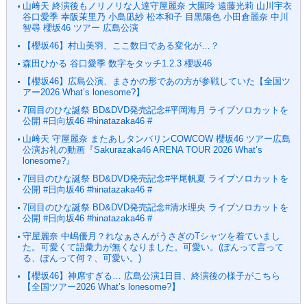
山﨑天 終演後もノリノリな人達守屋麗奈 大園玲 遠藤光莉 山川宇衣
谷口愛季 幸阪茉里乃 小島凪紗 松本和子 目黒陽色 小田倉麗奈 中川
智尋 櫻坂46 ツアー 広島公演
【櫻坂46】村山美羽、ここ数日である変化が…？
森田ひかる 谷口愛季 数字をタッチ1.2.3 櫻坂46
【櫻坂46】広島公演、まさかの形であの方が参戦していた【全国ツ
アー2026 What’s lonesome?】
7回目のひな誕祭 BD&DVD発売記念#平岡海月 ライブソロカットを
公開 #日向坂46 #hinatazaka46 #
山﨑天 守屋麗奈 またあしタンバリンCOWCOW 櫻坂46 ツアー広島
公演お礼の動画『Sakurazaka46 ARENA TOUR 2026 What’s
lonesome?』
7回目のひな誕祭 BD&DVD発売記念#平尾帆夏 ライブソロカットを
公開 #日向坂46 #hinatazaka46 #
7回目のひな誕祭 BD&DVD発売記念#清水理央 ライブソロカットを
公開 #日向坂46 #hinatazaka46 #
守屋麗奈 中嶋優月？れなぁさんがうさぎのTシャツを着ていまし
た。可愛くて語彙力が無くなりました。可愛い。(ぽんって言って
る、ぽんって何？、可愛い。)⁡
【櫻坂46】神席すぎる… 広島公演1日目、終演後の様子がこちら
【全国ツアー2026 What’s lonesome?】