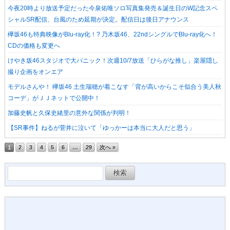
今夜20時より放送予定だった今泉佑唯ソロ写真集発売＆誕生日のW記念スペ
シャルSR配信、台風のため延期が決定。配信日は後日アナウンス
欅坂46も特典映像がBlu-ray化！? 乃木坂46、22ndシングルでBlu-ray化へ！
CDの価格も変更へ
けやき坂46スタジオで大パニック！次週10/7放送「ひらがな推し」楽屋隠し
撮り企画をオンエア
モデルさんや！ 欅坂46 土生瑞穂が着こなす「背が高いからこそ似合う美人秋
コーデ」がＪＪネットで公開中！
加藤史帆と久保史緒里の意外な関係が判明！
【SR事件】ねるが菅井に泣いて「ゆっかーは本当に大人だと思う」
1
2
3
4
5
6
…
29
次へ »
検
索: