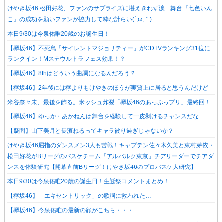
けやき坂46 松田好花、ファンのサプライズに堪えきれず涙…舞台『七色いん
こ』の成功を願いファンが協力して粋な計らい(´;ω;｀)
本日9/30は今泉佑唯20歳のお誕生日！
【欅坂46】不死鳥「サイレントマジョリティー」がCDTVランキング31位に
ランクイン！Mステウルトラフェス効果！？
【欅坂46】8thはどういう曲調になるんだろう？
【欅坂46】2年後には欅よりもけやきのほうが実質上に居ると思うんだけど
米谷奈々未、最後を飾る。米ッシュ炸裂「欅坂46のあっぷっプリ」最終回！
【欅坂46】ゆっか・あかねんは舞台を経験して一皮剥けるチャンスだな
【疑問】山下美月と長濱ねるってキャラ被り過ぎじゃないか？
けやき坂46屈指のダンスメン3人も苦戦！キャプテン佐々木久美と東村芽依・
松田好花がBリーグのバスケチーム「アルバルク東京」チアリーダーでチアダ
ンスを体験研究【開幕直前Bリーグ！けやき坂46のプロバスケ大研究】
本日9/30は今泉佑唯20歳の誕生日！生誕祭コメントまとめ！
【欅坂46】「エキセントリック」の歌詞に救われた…
【欅坂46】今泉佑唯の最新の顔がこちら・・・