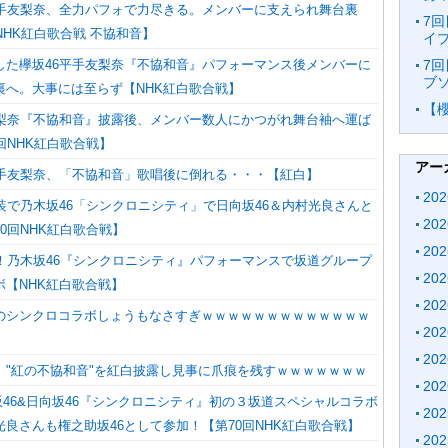
平手友梨奈、全力パフォで力尽きる。メンバーに支えられ舞台裏
7回
NHK紅白歌合戦 不協和音】
イブ
した欅坂46平手友梨奈『不協和音』パフォーマンス後メンバーに
7回
ブソ
裏へ。大事には至らず【NHK紅白歌合戦】
【
友梨奈『不協和音』披露後、メンバー数人にかつがれ舞台袖へ運ば
回NHK紅白歌合戦】
アー
平手友梨奈、「不協和音」歌唱後に倒れる・・・【紅白】
20
装で乃木坂46「シンクロニシティ」で日向坂46＆内村光良さんと
20
0回NHK紅白歌合戦】
20
加！乃木坂46『シンクロニシティ』パフォーマンスで坂道グループ
20
ボ【NHK紅白歌合戦】
20
のシンクロコラボしょうもなさすぎｗｗｗｗｗｗｗｗｗｗｗｗｗ
20
20
、"紅の不協和音"を紅白披露し見事に爪痕を残すｗｗｗｗｗｗｗ
20
坂46&日向坂46『シンクロニシティ』初の３坂道スペシャルコラボ
20
良さんも権之助坂46として参加！【第70回NHK紅白歌合戦】
20