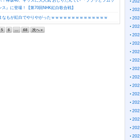
ボ！欅坂46、キッズに大人気“おしりたんてい”『ププッとフムッ
20
ス』に登場！【第70回NHK紅白歌合戦】
20
】まなもが紅白でやりやがったｗｗｗｗｗｗｗｗｗｗｗｗｗｗ
20
20
5
6
…
68
次へ »
20
20
20
20
20
20
20
20
20
20
20
20
20