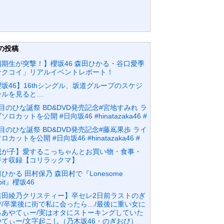
の投稿
四期生が突撃！】櫻坂46 森田ひかる・谷口愛季
サクコイ」リアルイベントレポート！
坂46】16thシングル、坂道グループのスケジ
ールを見ると…
目のひな誕祭 BD&DVD発売記念#宮地すみれ ラ
ソロカットを公開 #日向坂46 #hinatazaka46 #
目のひな誕祭 BD&DVD発売記念#藤嶌果歩 ライ
ロカットを公開 #日向坂46 #hinatazaka46 #
我が子】愛するこっちゃんとお買い物・食事・
ジオ収録【コリラックマ】
ひかる 田村保乃 森田村で『Lonesome
bbit』櫻坂46
吉田綾乃クリスティー】卒セレ2日前ラストのぎ
び/卒業後に街で私に会ったら…/最後に重い女に
るあやてぃー/実はオタにストーキングしていた
やてぃー/文字起こし（乃木坂46・のぎおび）