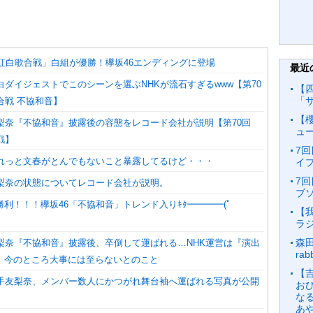
K紅白歌合戦」白組が優勝！欅坂46エンディングに登場
最近
白ダイジェストでこのシーンを選ぶNHKが流石すぎるwww【第70
【
「
合戦 不協和音】
【櫻
友梨奈『不協和音』披露後の容態をレコード会社が説明【第70回
ュ
戦】
7回
しれっと文春がとんでもないこと暴露してるけど・・・
イブ
7回
友梨奈の状態についてレコード会社が説明。
ブソ
利！！！欅坂46「不協和音」トレンド入りｷﾀ━━━━(ﾟ
【
!
ラ
森田
友梨奈『不協和音』披露後、卒倒して運ばれる…NHK運営は『演出
ra
』今のところ大事には至らないとのこと
【
平手友梨奈、メンバー数人にかつがれ舞台袖へ運ばれる写真が公開
お
な
あ