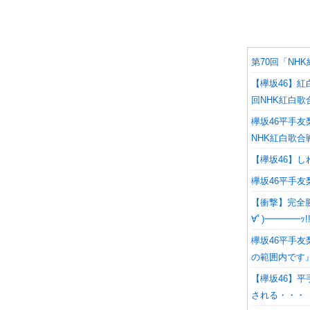
第70回「NH
【欅坂46】紅
回NHK紅白歌
欅坂46平手
NHK紅白歌合
【欅坂46】
欅坂46平手
【衝撃】完全勝
∀ﾟ)━━━━ｯ!
欅坂46平手
の範囲内です
【欅坂46】
される・・・