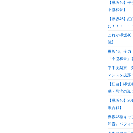
【欅坂46】平
不協和音】
【欅坂46】
に！！！！！
これが欅坂4
戦】
欅坂46、全
「不協和音」
平手友梨奈、
マンスを披露！
【紅白】欅坂
動・号泣の嵐！
【欅坂46】2
歌合戦】
欅坂46副キ
和音』パフォ