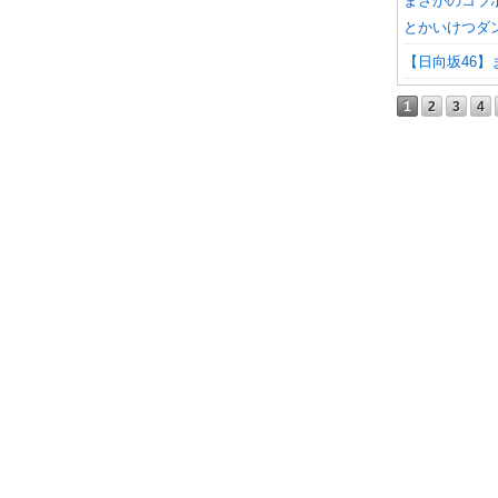
まさかのコラ
とかいけつダン
【日向坂46
1
2
3
4