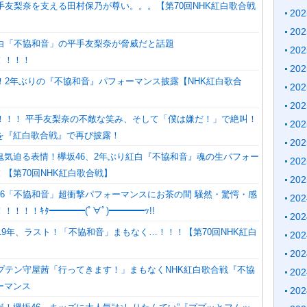
手友梨奈を支える田村保乃が尊い。。。【第70回NHK紅白歌合戦
20
20
紅白「不協和音」の平手友梨奈が脅威だと話題
20
！！！！
20
6！2年ぶりの『不協和音』パフォーマンス披露【NHK紅白歌合
20
20
力！！！ 平手友梨奈の不敵な笑み、そして「僕は嫌だ！」で絶叫！
20
を『紅白歌合戦』で再び披露！
20
鬼気迫る表情！欅坂46、2年ぶり紅白『不協和音』魂の生パフォー
20
【第70回NHK紅白歌合戦】
20
46「不協和音」超衝撃パフォーマンスにお茶の間 騒然・驚愕・感
20
！！！！ｷﾀ━━━━(ﾟ∀ﾟ)━━━━ｯ!!
20
019年、ラスト！「不協和音」まもなく…！！！【第70回NHK紅白
20
20
ャプテン守屋茜「行ってきます！」まもなくNHK紅白歌合戦『不協
20
ーマンス
20