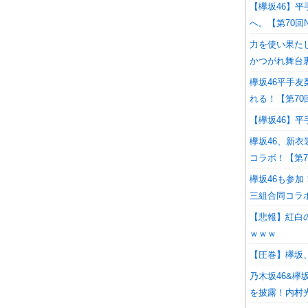
【欅坂46】
へ。【第70回
力を使い果た
かつがれ舞台
欅坂46平手
れる！【第70
【欅坂46】
欅坂46、新衣
コラボ！【第7
欅坂46も参
三組合同コラ
【悲報】紅白
ｗｗｗ
【圧巻】欅坂
乃木坂46&欅
を披露！内村光