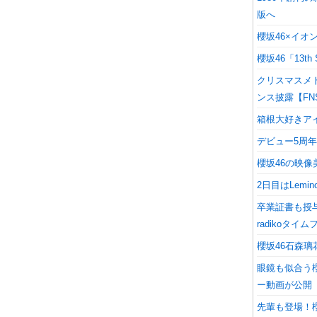
版へ
櫻坂46×イ
櫻坂46「13th 
クリスマスメドレ
ンス披露【FN
箱根大好きア
デビュー5周年！櫻
櫻坂46の映像美
2日目はLemin
卒業証書も授
radikoタイ
櫻坂46石森
眼鏡も似合う
ー動画が公開
先輩も登場！