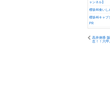
ャンネル】
櫻坂46食い
櫻坂46キャプ
PR
高井俐香 
念！！六甲
TORACO
五期生 サ