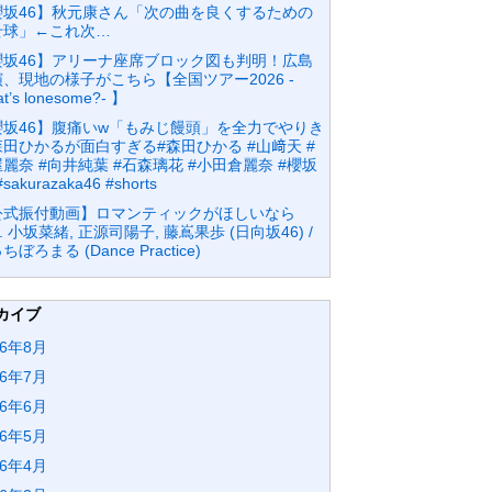
櫻坂46】秋元康さん「次の曲を良くするための
せ球」←これ次…
櫻坂46】アリーナ座席ブロック図も判明！広島
、現地の様子がこちら【全国ツアー2026 -
t’s lonesome?- 】
櫻坂46】腹痛いw「もみじ饅頭」を全力でやりき
田ひかるが面白すぎる#森田ひかる #山﨑天 #
麗奈 #向井純葉 #石森璃花 #小田倉麗奈 #櫻坂
#sakurazaka46 #shorts
公式振付動画】ロマンティックがほしいなら
at. 小坂菜緒, 正源司陽子, 藤嶌果歩 (日向坂46) /
ちぼろまる (Dance Practice)
カイブ
26年8月
26年7月
26年6月
26年5月
26年4月