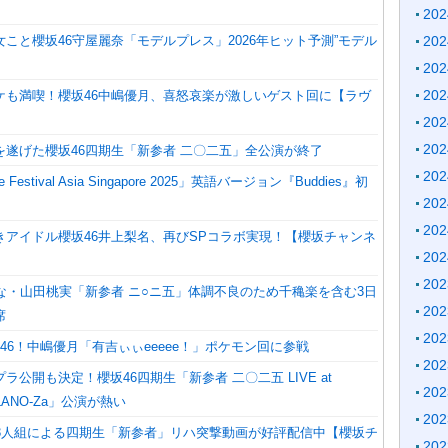
20
こと櫻坂46守屋麗奈「モデルプレス」2026年ヒット予測”モデル
20
20
20
ケも満喫！櫻坂46中嶋優月、喜怒哀楽が激しいゲスト回に【ラヴ
20
20
を遂げた櫻坂46四期生「新参者 二〇二五」全公演が終了
20
 Festival Asia Singapore 2025」英語バージョン『Buddies』初
20
20
きアイドル櫻坂46井上梨名、再びSPコラボ実現！【櫻坂チャンネ
20
20
ひな・山田桃実「新参者 ニ○ニ五」体調不良のため千穐楽を含む3日
20
席
20
46！中嶋優月「有吉ぃぃeeeee！」ポケモン回に参戦
20
ラ公開も決定！櫻坂46四期生「新参者 二〇二五 LIVE at
20
ILANO-Za」公演が熱い
20
生3人組による四期生「新参者」リハ突撃動画が好評配信中【櫻坂チ
20