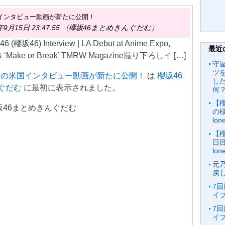
国インタビュー動画が新たに公開！
年9月15日 23:47:55 （欅坂46まとめきんぐだむ）
6 (櫻坂46) Interview | LA Debut at Anime Expo,
最近
n’ & ‘Make or Break’ TMRW Magazine撮り下ろしイ […]
守
ツ
6の米国インタビュー動画が新たに公開！
は
櫻坂46
し
ぐだむ
に最初に表示されました。
何？
【
 欅坂46まとめきんぐだむ
の様
lo
【
日目
lo
元
戻
7回
イブ
7回
イブ