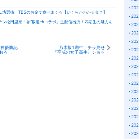
20
しん坊選抜、TBSのお金で食べまくる【いくらかわかる金？】
20
テン松田里奈「参”坂道chコラボ」生配信出演！四期生の魅力を
20
20
20
阪神優勝記
乃木坂1期生、チラ見せ
20
おろし
『平成の女子高生』ショッ
ダンス日向坂46
トに衝撃 ！「すげぇ」
20
ウンドスケープ
「小道具も」「僕高2なん
ですけど同級生ですか？」
20
20
20
20
20
20
20
20
20