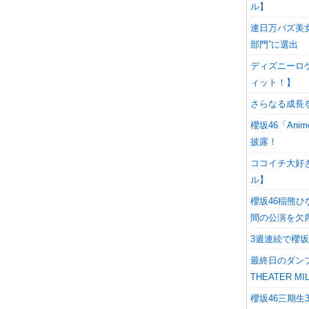
ル】
連日万バズ美女
部門”に選出
ディズニーロ
ィット！】
さらなる成長
櫻坂46「Anime
披露！
ココイチ大好
ル】
櫻坂46稲熊
間の公演を欠
3週連続で櫻坂
最終日のダンプ
THEATER M
櫻坂46三期