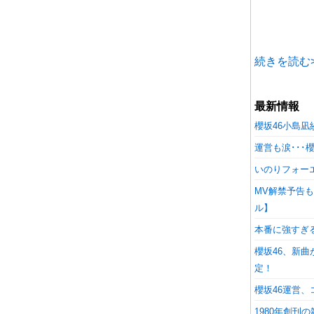
続きを読む>
最新情報
櫻坂46小島
運営も涙･･･
いのりフォーエバ
MV解禁予告
ル】
本番に強すぎる櫻
櫻坂46、新
定！
櫻坂46運営、
1980年創刊