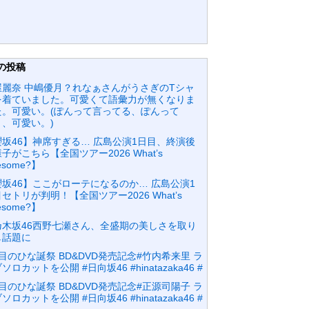
の投稿
屋麗奈 中嶋優月？れなぁさんがうさぎのTシャ
を着ていました。可愛くて語彙力が無くなりま
た。可愛い。(ぽんって言ってる、ぽんって
、可愛い。)⁡
櫻坂46】神席すぎる… 広島公演1日目、終演後
子がこちら【全国ツアー2026 What’s
nesome?】
櫻坂46】ここがローテになるのか… 広島公演1
セトリが判明！【全国ツアー2026 What’s
nesome?】
乃木坂46西野七瀬さん、全盛期の美しさを取り
し話題に
目のひな誕祭 BD&DVD発売記念#竹内希来里 ラ
ソロカットを公開 #日向坂46 #hinatazaka46 #
目のひな誕祭 BD&DVD発売記念#正源司陽子 ラ
ソロカットを公開 #日向坂46 #hinatazaka46 #