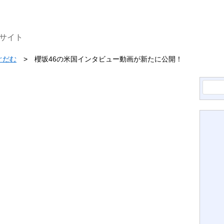
サイト
ぐだむ
櫻坂46の米国インタビュー動画が新たに公開！
検
索: