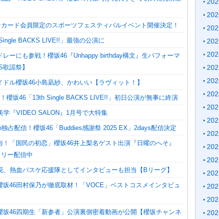
20
20
オンカード会員限定のスポーツフェスティバルイベント開催決定！
20
Single BACKS LIVE!!」最強の公演に
20
20
ーにも参戦！櫻坂46『Unhappy birthday構文』生パフォーマ
S歌謡祭】
20
20
イドル櫻坂46小島凪紗、かわいい【ラヴィット！】
20
坂46「13th Single BACKS LIVE!!」初日公演が無事に終演
20
学『VIDEO SALON』1月号で大特集
20
o独占配信！櫻坂46「Buddies感謝祭 2025 EX」2days配信決定
20
与！「国民の初恋」櫻坂46井上梨名ゲスト出演『日曜のへそ』
20
ムフリー配信中
20
璃花、熱血バスケ応援隊としてインタビューも担当【Bリーグ】
20
櫻坂46田村保乃が徹底取材！「VOCE」ベストコスメインタビュ
20
20
櫻坂46四期生「新参者」公演裏側密着動画が公開【櫻坂チャンネ
20