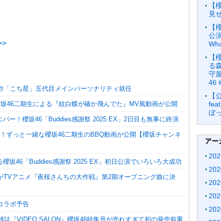
【
見
【
公演
>
Wha
【
る森
守屋
46 
凪紗「こち星」五代目メインパーソナリティ就任
【
櫻坂46二期生による『紋白蝶が確か飛んでた』MV風動画が公開
fe
ぼっ
ー！櫻坂46「Buddies感謝祭 2025 EX」2日目も無事に終演
も！ずっと一緒な櫻坂46二期生のBBQ動画が公開【櫻坂チャンネ
アー
20
坂46「Buddies感謝祭 2025 EX」初日公演でいろいろ大成功
20
曲がTVアニメ『夜桜さんちの大作戦』第2期オープニング曲に決
20
20
コラボ予告
20
の雑誌『VIDEO SALON』櫻坂46特集号が売れすぎて初の発売前重