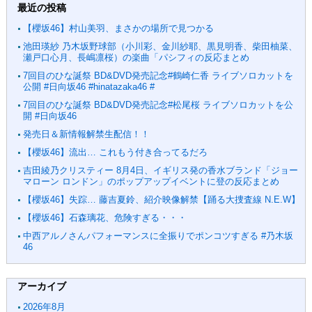
最近の投稿
【櫻坂46】村山美羽、まさかの場所で見つかる
池田瑛紗 乃木坂野球部（小川彩、金川紗耶、黒見明香、柴田柚菜、
瀬戸口心月、長嶋凛桜）の楽曲「パシフィの反応まとめ
7回目のひな誕祭 BD&DVD発売記念#鶴崎仁香 ライブソロカットを
公開 #日向坂46 #hinatazaka46 #
7回目のひな誕祭 BD&DVD発売記念#松尾桜 ライブソロカットを公
開 #日向坂46
発売日＆新情報解禁生配信！！
【櫻坂46】流出… これもう付き合ってるだろ
吉田綾乃クリスティー 8月4日、イギリス発の香水ブランド「ジョー
マローン ロンドン」のポップアップイベントに登の反応まとめ
【櫻坂46】失踪… 藤吉夏鈴、紹介映像解禁【踊る大捜査線 N.E.W】
【櫻坂46】石森璃花、危険すぎる・・・
中西アルノさんパフォーマンスに全振りでポンコツすぎる #乃木坂
46
アーカイブ
2026年8月