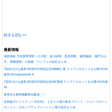
続きを読む>>
最新情報
池田瑛紗 乃木坂野球部（小川彩、金川紗耶、黒見明香、柴田柚菜、瀬戸口心
月、長嶋凛桜）の楽曲「パシフィの反応まとめ
7回目のひな誕祭 BD&DVD発売記念#鶴崎仁香 ライブソロカットを公開 #日向
坂46 #hinatazaka46 #
7回目のひな誕祭 BD&DVD発売記念#松尾桜 ライブソロカットを公開 #日向坂
46
発売日＆新情報解禁生配信！！
吉田綾乃クリスティー 8月4日、イギリス発の香水ブランド「ジョー マローン
ロンドン」のポップアップイベントに登の反応まとめ