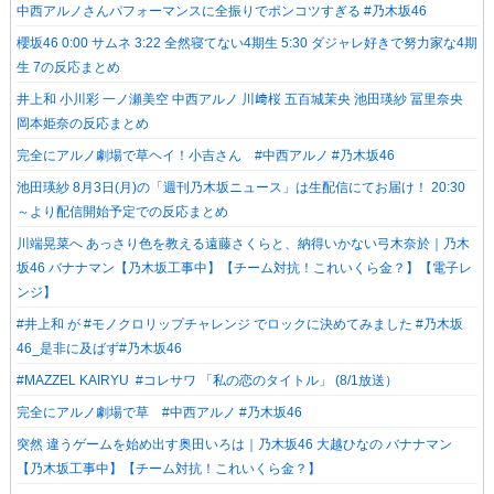
中西アルノさんパフォーマンスに全振りでポンコツすぎる #乃木坂46
櫻坂46 0:00 サムネ 3:22 全然寝てない4期生 5:30 ダジャレ好きで努力家な4期
生 7の反応まとめ
井上和 小川彩 一ノ瀬美空 中西アルノ 川﨑桜 五百城茉央 池田瑛紗 冨里奈央
岡本姫奈の反応まとめ
完全にアルノ劇場で草ヘイ！小吉さん #中西アルノ #乃木坂46
池田瑛紗 8月3日(月)の「週刊乃木坂ニュース」は生配信にてお届け！ 20:30
～より配信開始予定での反応まとめ
川端晃菜へ あっさり色を教える遠藤さくらと、納得いかない弓木奈於｜乃木
坂46 バナナマン【乃木坂工事中】【チーム対抗！これいくら金？】【電子レ
ンジ】
#井上和 が #モノクロリップチャレンジ でロックに決めてみました️ #乃木坂
46_是非に及ばず#乃木坂46
#MAZZEL KAIRYU ️ #コレサワ 「私の恋のタイトル」 (8/1放送）
完全にアルノ劇場で草 #中西アルノ #乃木坂46
突然 違うゲームを始め出す奥田いろは｜乃木坂46 大越ひなの バナナマン
【乃木坂工事中】【チーム対抗！これいくら金？】