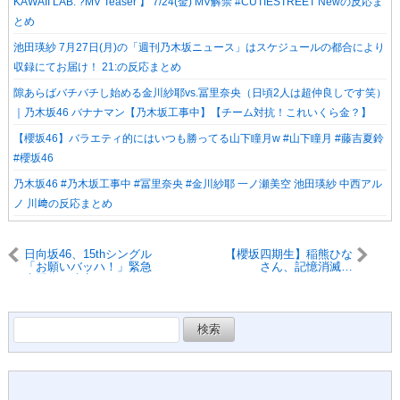
KAWAII LAB. ?MV Teaser️‍ 】 7/24(金) MV解禁 #CUTIESTREET Newの反応ま
とめ
池田瑛紗 7月27日(月)の「週刊乃木坂ニュース」はスケジュールの都合により
収録にてお届け！ 21:の反応まとめ
隙あらばバチバチし始める金川紗耶vs.冨里奈央（日頃2人は超仲良しです笑）
｜乃木坂46 バナナマン【乃木坂工事中】【チーム対抗！これいくら金？】
​【櫻坂46】バラエティ的にはいつも勝ってる山下瞳月w #山下瞳月 #藤吉夏鈴
#櫻坂46
乃木坂46 #乃木坂工事中 #冨里奈央 #金川紗耶 一ノ瀬美空 池田瑛紗 中西アル
ノ 川﨑の反応まとめ
日向坂46、15thシングル
【櫻坂四期生】稲熊ひな
「お願いバッハ！」緊急
さん、記憶消滅…
生配信が決定
検
索: