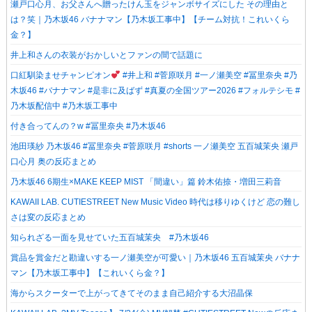
瀬戸口心月、お父さんへ贈ったけん玉をジャンボサイズにした その理由と
は？笑｜乃木坂46 バナナマン【乃木坂工事中】【チーム対抗！これいくら
金？】
井上和さんの衣装がおかしいとファンの間で話題に
口紅馴染ませチャンピオン
#井上和 #菅原咲月 #一ノ瀬美空 #冨里奈央 #乃
木坂46 #バナナマン #是非に及ばず #真夏の全国ツアー2026 #フォルテシモ #
乃木坂配信中 #乃木坂工事中
付き合ってんの？w #冨里奈央 #乃木坂46
池田瑛紗 乃木坂46 #冨里奈央 #菅原咲月 #shorts 一ノ瀬美空 五百城茉央 瀬戸
口心月 奥の反応まとめ
乃木坂46 6期生×MAKE KEEP MIST 「間違い」篇 鈴木佑捺・増田三莉音
KAWAII LAB. CUTIESTREET New Music Video 時代は移りゆくけど 恋の難し
さは変の反応まとめ
知られざる一面を見せていた五百城茉央 #乃木坂46
賞品を賞金だと勘違いする一ノ瀬美空が可愛い｜乃木坂46 五百城茉央 バナナ
マン【乃木坂工事中】【これいくら金？】
海からスクーターで上がってきてそのまま自己紹介する大沼晶保