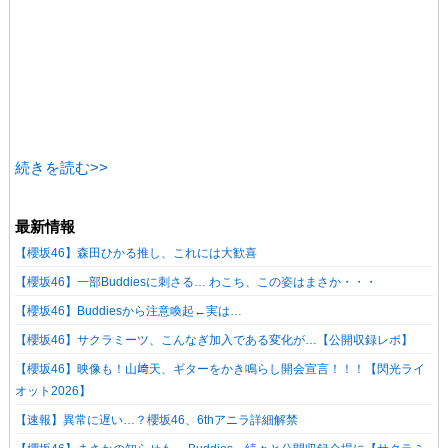
続きを読む>>
最新情報
【櫻坂46】森田ひかる推し、これには大歓喜
【櫻坂46】一部Buddiesに刺さる… わこち、この姿はまさか・・・
【櫻坂46】Buddiesから注意喚起←実は…
【櫻坂46】サクラミーツ、こんなぎ加入である変化が…【公開収録レポ】
【櫻坂46】映像も！山﨑天、ギターをかき鳴らし開会宣言！！！【閃光ライ
オット2026】
【速報】異常に遅い…？櫻坂46、6thアニラ詳細解禁