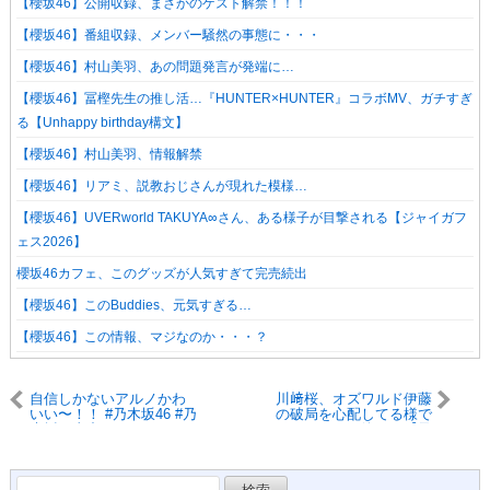
【櫻坂46】公開収録、まさかのゲスト解禁！！！
【櫻坂46】番組収録、メンバー騒然の事態に・・・
【櫻坂46】村山美羽、あの問題発言が発端に…
【櫻坂46】冨樫先生の推し活…『HUNTER×HUNTER』コラボMV、ガチすぎ
る【Unhappy birthday構文】
【櫻坂46】村山美羽、情報解禁
【櫻坂46】リアミ、説教おじさんが現れた模様…
【櫻坂46】UVERworld TAKUYA∞さん、ある様子が目撃される【ジャイガフ
ェス2026】
櫻坂46カフェ、このグッズが人気すぎて完売続出
【櫻坂46】このBuddies、元気すぎる…
【櫻坂46】この情報、マジなのか・・・？
自信しかないアルノかわ
川﨑桜、オズワルド伊藤
いい〜！！ #乃木坂46 #乃
の破局を心配してる様で
木坂工事中
イジっている件www【乃
木坂46・らじらー！・乃
木坂配信中・乃木坂工事
中】
検