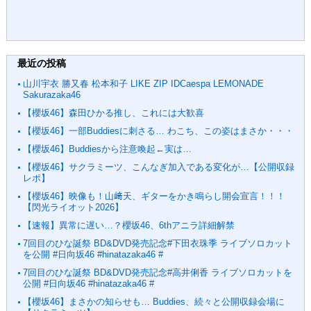
最近の投稿
山川宇衣 勝又春 松本和子 LIKE ZIP IDCaespa LEMONADE
Sakurazaka46
【櫻坂46】森田ひかる推し、これには大歓喜
【櫻坂46】一部Buddiesに刺さる… わこち、この姿はまさか・・・
【櫻坂46】Buddiesから注意喚起←実は…
【櫻坂46】サクラミーツ、こんなぎ加入である変化が…【公開収録
レポ】
【櫻坂46】映像も！山﨑天、ギターをかき鳴らし開会宣言！！！
【閃光ライオット2026】
【速報】異常に遅い…？櫻坂46、6thアニラ詳細解禁
7回目のひな誕祭 BD&DVD発売記念#下田衣珠季 ライブソロカット
を公開 #日向坂46 #hinatazaka46 #
7回目のひな誕祭 BD&DVD発売記念#高井俐香 ライブソロカットを
公開 #日向坂46 #hinatazaka46 #
【櫻坂46】まさかの知らせも… Buddies、続々と公開収録会場に