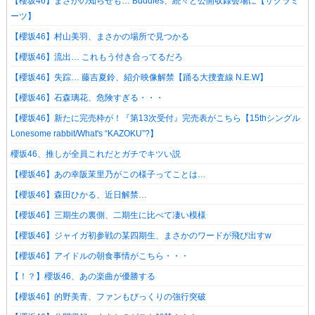
【櫻坂46】まさかの知らせも… Buddies、続々と公開収録会場に【サクラミ
ーツ】
【櫻坂46】村山美羽、まさかの場所で見つかる
【櫻坂46】流出… これもう付き合ってるだろ
【櫻坂46】失踪… 藤吉夏鈴、紹介映像解禁【踊る大捜査線 N.E.W】
【櫻坂46】石森璃花、危険すぎる・・・
【櫻坂46】新たに完売枠が！『第13次受付』完売表がこちら【15thシングル
Lonesome rabbit/What's “KAZOKU”?】
櫻坂46、推しが全員これだとガチでキツい説
【櫻坂46】あの幸阪茉里乃がこの様子ってことは…
【櫻坂46】森田ひかる、近日解禁…
【櫻坂46】三期生の裏側、二期生に比べて凄い模様
【櫻坂46】ジャイガ初参戦の某四期生、まさかのワードが飛び出すw
【櫻坂46】アイドルの朝食事情がこちら・・・
【！？】櫻坂46、あの楽曲が優勝する
【櫻坂46】的野美青、ファンもびっくりの強行突破