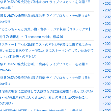
祭 BD&DVD発売記念#宮地すみれ ライブソロカットを公開 #日
20
zaka46 #
20
祭 BD&DVD発売記念#藤嶌果歩 ライブソロカットを公開 #日向
20
aka46 #
20
するこっちゃんとお買い物・食事・ラジオ収録【コリラックマ】
20
20
乃 森田村で『Lonesome rabbit』櫻坂46
20
リスティー】卒セレ2日前ラストのぎおび/卒業後に街で私に会っ
20
に重い女になるあやてぃー/実はオタにストーキングしていたあやて
し（乃木坂46・のぎおび）
20
20
祭 BD&DVD発売記念#山下葉留花 ライブソロカットを公開 #日
zaka46 #
20
20
祭 BD&DVD発売記念#渡辺莉奈 ライブソロカットを公開 #日向
20
aka46 #
20
林瑠奈の彼女に立候補して大越ひなのに宣戦布告！/色っぽい声が
20
ちゃん/海邉朱莉のどんくさ話/小川彩との仲良し話/文字起こし
のぎおび）
20
20
HUNTER×HUNTER』×『Unhappy birthday構文』| 櫻坂46