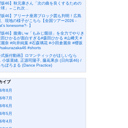
櫻坂46】秋元康さん「次の曲を良くするための
せ球」←これ次…
櫻坂46】アリーナ座席ブロック図も判明！広島
、現地の様子がこちら【全国ツアー2026 -
t’s lonesome?- 】
櫻坂46】腹痛いw「もみじ饅頭」を全力でやりき
田ひかるが面白すぎる#森田ひかる #山﨑天 #
麗奈 #向井純葉 #石森璃花 #小田倉麗奈 #櫻坂
#sakurazaka46 #shorts
公式振付動画】ロマンティックがほしいなら
at. 小坂菜緒, 正源司陽子, 藤嶌果歩 (日向坂46) /
ちぼろまる (Dance Practice)
カイブ
26年8月
26年7月
26年6月
26年5月
26年4月