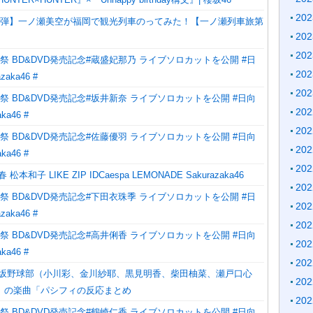
20
7弾】一ノ瀬美空が福岡で観光列車のってみた！【一ノ瀬列車旅第
20
20
祭 BD&DVD発売記念#蔵盛妃那乃 ライブソロカットを公開 #日
20
zaka46 #
20
祭 BD&DVD発売記念#坂井新奈 ライブソロカットを公開 #日向
20
aka46 #
20
祭 BD&DVD発売記念#佐藤優羽 ライブソロカットを公開 #日向
20
aka46 #
20
本和子 LIKE ZIP IDCaespa LEMONADE Sakurazaka46
20
祭 BD&DVD発売記念#下田衣珠季 ライブソロカットを公開 #日
20
zaka46 #
20
祭 BD&DVD発売記念#高井俐香 ライブソロカットを公開 #日向
20
aka46 #
20
木坂野球部（小川彩、金川紗耶、黒見明香、柴田柚菜、瀬戸口心
20
）の楽曲「パシフィの反応まとめ
20
祭 BD&DVD発売記念#鶴崎仁香 ライブソロカットを公開 #日向