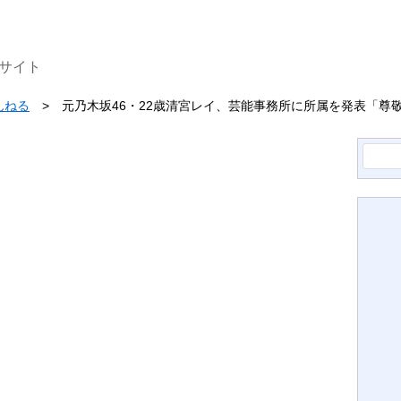
サイト
んねる
元乃木坂46・22歳清宮レイ、芸能事務所に所属を発表「尊
検
索: