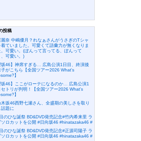
の投稿
屋麗奈 中嶋優月？れなぁさんがうさぎのTシャ
を着ていました。可愛くて語彙力が無くなりま
た。可愛い。(ぽんって言ってる、ぽんって
、可愛い。)⁡
櫻坂46】神席すぎる… 広島公演1日目、終演後
子がこちら【全国ツアー2026 What’s
nesome?】
櫻坂46】ここがローテになるのか… 広島公演1
セトリが判明！【全国ツアー2026 What’s
nesome?】
乃木坂46西野七瀬さん、全盛期の美しさを取り
し話題に
目のひな誕祭 BD&DVD発売記念#竹内希来里 ラ
ソロカットを公開 #日向坂46 #hinatazaka46 #
目のひな誕祭 BD&DVD発売記念#正源司陽子 ラ
ソロカットを公開 #日向坂46 #hinatazaka46 #