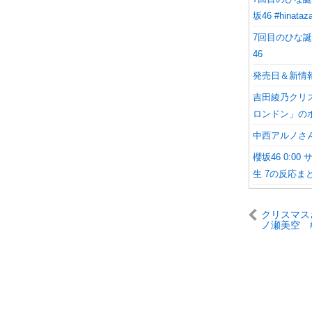
坂46 #hinataz
7回目のひな誕
46
発売日＆新情
吉田綾乃クリ
ロンドン」の
中西アルノさ
櫻坂46 0:0
生 7の反応ま
クリスマス
ノ瀬美空 
坂46