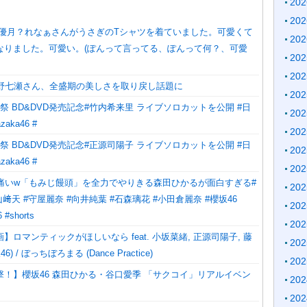
20
20
嶋優月？れなぁさんがうさぎのTシャツを着ていました。可愛くて
20
なりました。可愛い。(ぽんって言ってる、ぽんって何？、可愛
20
20
西野七瀬さん、全盛期の美しさを取り戻し話題に
20
祭 BD&DVD発売記念#竹内希来里 ライブソロカットを公開 #日
20
zaka46 #
20
祭 BD&DVD発売記念#正源司陽子 ライブソロカットを公開 #日
20
zaka46 #
20
腹痛いw「もみじ饅頭」を全力でやりきる森田ひかるが面白すぎる#
20
﨑天 #守屋麗奈 #向井純葉 #石森璃花 #小田倉麗奈 #櫻坂46
20
 #shorts
20
】ロマンティックがほしいなら feat. 小坂菜緒, 正源司陽子, 藤
20
) / ぼっちぼろまる (Dance Practice)
20
撃！】櫻坂46 森田ひかる・谷口愛季 「サクコイ」リアルイベン
20
20