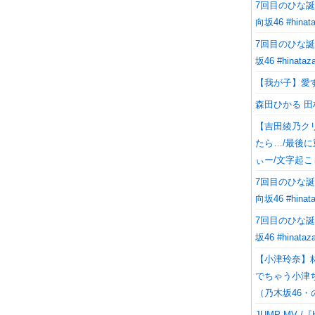
7回目のひな誕
向坂46 #hinata
7回目のひな誕
坂46 #hinataz
【我が子】愛
森田ひかる 田村保
【吉田綾乃ク
たら…/最後
ぃー/文字起こ
7回目のひな誕
向坂46 #hinata
7回目のひな誕
坂46 #hinataz
【小津玲奈】
でちゃう小津
（乃木坂46・
JUMP MV /『