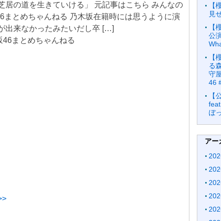
芝居の道を生きていける」 元記事はこちら みんなの
【
見
坂46まとめちゃんねる 乃木坂在籍時には思うように演
【
が出来なかったみたいだし卒 […]
公演
 欅坂46まとめちゃんねる
Wha
【
る森
守屋
46 
【
fe
ぼっ
アー
20
20
20
20
>
20