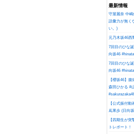
最新情報
守屋麗奈 中
語彙力が無く
い。)⁡
元乃木坂46
7回目のひな誕
向坂46 #hinata
7回目のひな誕
向坂46 #hinata
【櫻坂46】
森田ひかる #山
#sakurazaka46
【公式振付動画
嶌果歩 (日向坂46
【四期生が突
トレポート！