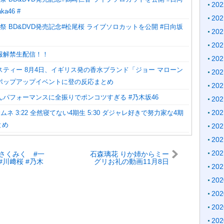
20
aka46 #
20
祭 BD&DVD発売記念#松尾桜 ライブソロカットを公開 #日向坂
20
20
報解禁生配信！！
20
スティー 8月4日、イギリス発の香水ブランド「ジョー マローン
20
ポップアップイベントに登の反応まとめ
20
んパフォーマンスに全振りでポンコツすぎる #乃木坂46
20
20
0 サムネ 3:22 全然寝てない4期生 5:30 ダジャレ好きで努力家な4期
とめ
20
20
20
さくみく #一
石森璃花 りか姉からミー
#川﨑桜 #乃木
グリお礼の動画11月8日
20
Instagram 櫻坂46
20
20
20
20