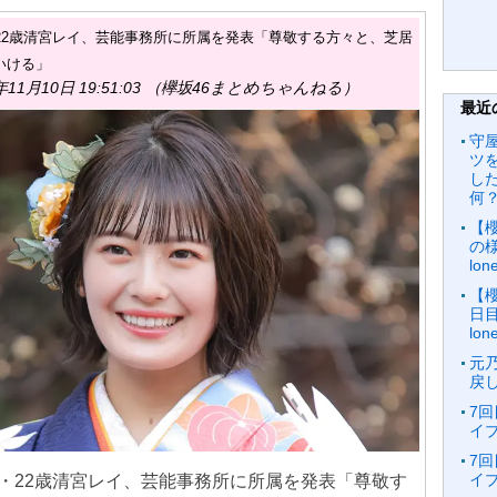
・22歳清宮レイ、芸能事務所に所属を発表「尊敬する方々と、芝居
いける」
年11月10日 19:51:03 （欅坂46まとめちゃんねる）
最近
守
ツ
し
何？
【
の様
lo
【
日目
lo
元
戻
7回
イブ
7回
イブ
6・22歳清宮レイ、芸能事務所に所属を発表「尊敬す