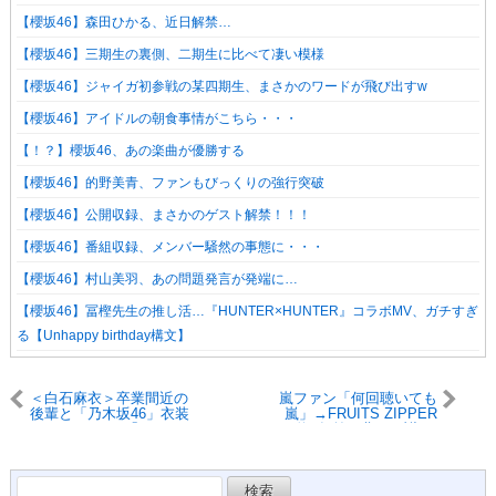
【櫻坂46】森田ひかる、近日解禁…
【櫻坂46】三期生の裏側、二期生に比べて凄い模様
【櫻坂46】ジャイガ初参戦の某四期生、まさかのワードが飛び出すw
【櫻坂46】アイドルの朝食事情がこちら・・・
【！？】櫻坂46、あの楽曲が優勝する
【櫻坂46】的野美青、ファンもびっくりの強行突破
【櫻坂46】公開収録、まさかのゲスト解禁！！！
【櫻坂46】番組収録、メンバー騒然の事態に・・・
【櫻坂46】村山美羽、あの問題発言が発端に…
【櫻坂46】冨樫先生の推し活…『HUNTER×HUNTER』コラボMV、ガチすぎ
る【Unhappy birthday構文】
＜白石麻衣＞卒業間近の
嵐ファン「何回聴いても
後輩と「乃木坂46」衣装
嵐」→FRUITS ZIPPER
で2ショット 「まだまだ
の“約1年前の曲”に反響が
現役でイケますよ！」
激増「心揺さぶられ
「あまりにもお美しい」
る……」「そういえば櫻
と反響
井と松本がいるw」
検