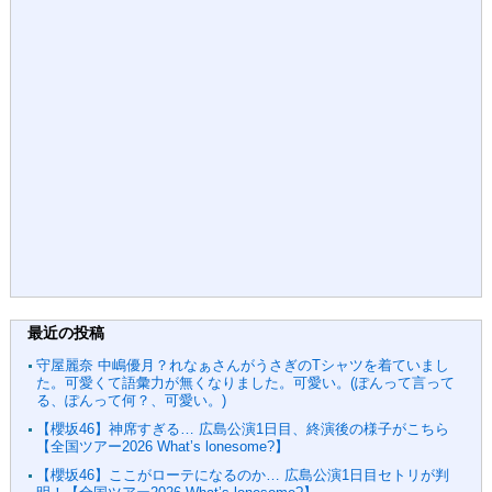
最近の投稿
守屋麗奈 中嶋優月？れなぁさんがうさぎのTシャツを着ていまし
た。可愛くて語彙力が無くなりました。可愛い。(ぽんって言って
る、ぽんって何？、可愛い。)⁡
【櫻坂46】神席すぎる… 広島公演1日目、終演後の様子がこちら
【全国ツアー2026 What’s lonesome?】
【櫻坂46】ここがローテになるのか… 広島公演1日目セトリが判