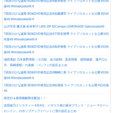
7回目のひな誕祭 BD&DVD発売記念#坂井新奈 ライブソロカットを公開 #日向
坂46 #hinatazaka46 #
7回目のひな誕祭 BD&DVD発売記念#佐藤優羽 ライブソロカットを公開 #日向
坂46 #hinatazaka46 #
山川宇衣 勝又春 松本和子 LIKE ZIP IDCaespa LEMONADE Sakurazaka46
7回目のひな誕祭 BD&DVD発売記念#下田衣珠季 ライブソロカットを公開 #日
向坂46 #hinatazaka46 #
7回目のひな誕祭 BD&DVD発売記念#高井俐香 ライブソロカットを公開 #日向
坂46 #hinatazaka46 #
池田瑛紗 乃木坂野球部（小川彩、金川紗耶、黒見明香、柴田柚菜、瀬戸口心
月、長嶋凛桜）の楽曲「パシフィの反応まとめ
7回目のひな誕祭 BD&DVD発売記念#鶴崎仁香 ライブソロカットを公開 #日向
坂46 #hinatazaka46 #
7回目のひな誕祭 BD&DVD発売記念#松尾桜 ライブソロカットを公開 #日向坂
46
発売日＆新情報解禁生配信！！
吉田綾乃クリスティー 8月4日、イギリス発の香水ブランド「ジョー マローン
ロンドン」のポップアップイベントに登の反応まとめ