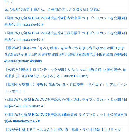
い。)⁡
元乃木坂46西野七瀬さん、全盛期の美しさを取り戻し話題に
7回目のひな誕祭 BD&DVD発売記念#竹内希来里 ライブソロカットを公開 #日
向坂46 #hinatazaka46 #
7回目のひな誕祭 BD&DVD発売記念#正源司陽子 ライブソロカットを公開 #日
向坂46 #hinatazaka46 #
【櫻坂46】腹痛いw「もみじ饅頭」を全力でやりきる森田ひかるが面白すぎ
る#森田ひかる #山﨑天 #守屋麗奈 #向井純葉 #石森璃花 #小田倉麗奈 #櫻坂46
#sakurazaka46 #shorts
【公式振付動画】ロマンティックがほしいなら feat. 小坂菜緒, 正源司陽子, 藤
嶌果歩 (日向坂46) / ぼっちぼろまる (Dance Practice)
【四期生が突撃！】櫻坂46 森田ひかる・谷口愛季 「サクコイ」リアルイベン
トレポート！
7回目のひな誕祭 BD&DVD発売記念#宮地すみれ ライブソロカットを公開 #日
向坂46 #hinatazaka46 #
7回目のひな誕祭 BD&DVD発売記念#藤嶌果歩 ライブソロカットを公開 #日向
坂46 #hinatazaka46 #
【我が子】愛するこっちゃんとお買い物・食事・ラジオ収録【コリラック