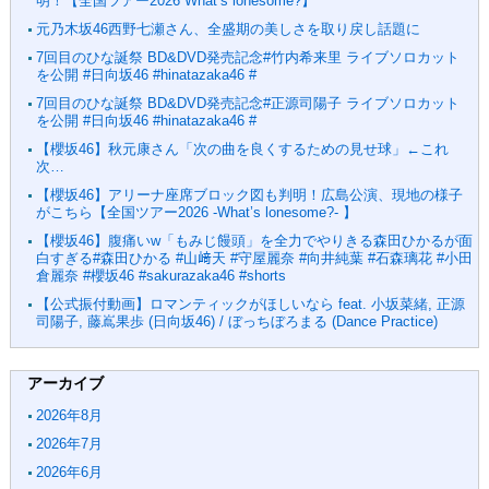
明！【全国ツアー2026 What’s lonesome?】
元乃木坂46西野七瀬さん、全盛期の美しさを取り戻し話題に
7回目のひな誕祭 BD&DVD発売記念#竹内希来里 ライブソロカット
を公開 #日向坂46 #hinatazaka46 #
7回目のひな誕祭 BD&DVD発売記念#正源司陽子 ライブソロカット
を公開 #日向坂46 #hinatazaka46 #
【櫻坂46】秋元康さん「次の曲を良くするための見せ球」←これ
次…
【櫻坂46】アリーナ座席ブロック図も判明！広島公演、現地の様子
がこちら【全国ツアー2026 -What’s lonesome?- 】
【櫻坂46】腹痛いw「もみじ饅頭」を全力でやりきる森田ひかるが面
白すぎる#森田ひかる #山﨑天 #守屋麗奈 #向井純葉 #石森璃花 #小田
倉麗奈 #櫻坂46 #sakurazaka46 #shorts
【公式振付動画】ロマンティックがほしいなら feat. 小坂菜緒, 正源
司陽子, 藤嶌果歩 (日向坂46) / ぼっちぼろまる (Dance Practice)
アーカイブ
2026年8月
2026年7月
2026年6月