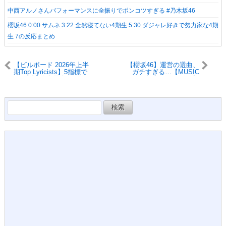
中西アルノさんパフォーマンスに全振りでポンコツすぎる #乃木坂46
櫻坂46 0:00 サムネ 3:22 全然寝てない4期生 5:30 ダジャレ好きで努力家な4期
生 7の反応まとめ
【ビルボード 2026年上半
【櫻坂46】運営の選曲、
期Top Lyricists】5指標で
ガチすぎる…【MUSIC
トップの大森元貴が1位
AWARDS JAPAN 2026】
に 清水依与吏／
CHANMINAが続く
検
索: