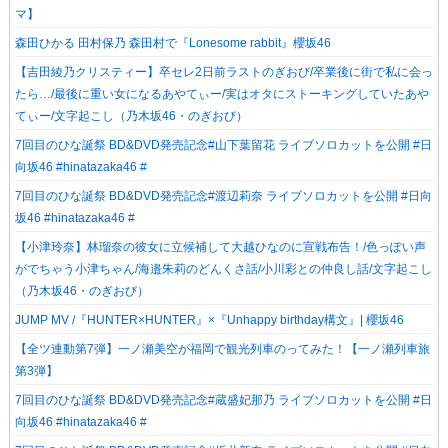
マ】
森田ひかる 田村保乃 森田村で『Lonesome rabbit』櫻坂46
【吉田綾乃クリスティー】卒セレ2日前ラストのぎおび/卒業後に街で私に会っ
たら…/最後に重い女になるあやてぃー/実はオタにストーキングしていたあや
てぃー/文字起こし（乃木坂46・のぎおび）
7回目のひな誕祭 BD&DVD発売記念#山下葉留花 ライブソロカットを公開 #日
向坂46 #hinatazaka46 #
7回目のひな誕祭 BD&DVD発売記念#渡辺莉奈 ライブソロカットを公開 #日向
坂46 #hinatazaka46 #
【小津玲奈】林瑠奈の彼女に立候補して大越ひなのに宣戦布告！/色っぽい声
がでちゃう小津ちゃん/海邉朱莉のどんくさ話/小川彩との仲良し話/文字起こし
（乃木坂46・のぎおび）
JUMP MV /『HUNTER×HUNTER』×『Unhappy birthday構文』| 櫻坂46
【全ツ連動第7弾】一ノ瀬美空が福岡で観光列車のってみた！【一ノ瀬列車旅
第3弾】
7回目のひな誕祭 BD&DVD発売記念#蔵盛妃那乃 ライブソロカットを公開 #日
向坂46 #hinatazaka46 #