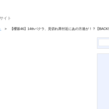
サイト
～
【櫻坂46】14thバクラ、見切れ席付近にあの方達が！？【BACKSL
検
索: