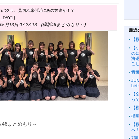
4thバクラ、見切れ席付近にあの方達が！？
E_DAY1】
年5月13日 07:23:18 （欅坂46まとめもり～）
最近
【
【
の
海
こ
青
JU
bi
【
っ
【
櫻
 欅坂46まとめもり～
【
へ
7回