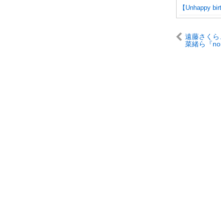
【Unhappy bi
遠藤さくら
菜緒ら『no
人集結 こ
ないスペシ
ート