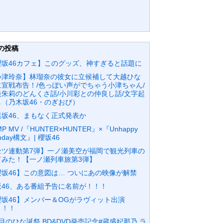
の投稿
櫻坂46カフェ】このグッズ、神すぎると話題に
小津玲奈】林瑠奈の彼女に立候補して大越ひな
に宣戦布告！/色っぽい声がでちゃう小津ちゃん/
邉朱莉のどんくさ話/小川彩との仲良し話/文字起
し（乃木坂46・のぎおび）
葉坂46、まもなく正式発表か
MP MV /『HUNTER×HUNTER』×『Unhappy
rthday構文』| 櫻坂46
全ツ連動第7弾】一ノ瀬美空が福岡で観光列車の
てみた！【一ノ瀬列車旅第3弾】
櫻坂46】この意図は… ついにあの映像が解禁
坂46、ある番組予告に名前が！！！
櫻坂46】メンバー＆OGがラヴィット出演
！！！
目のひな誕祭 BD&DVD発売記念#蔵盛妃那乃 ラ