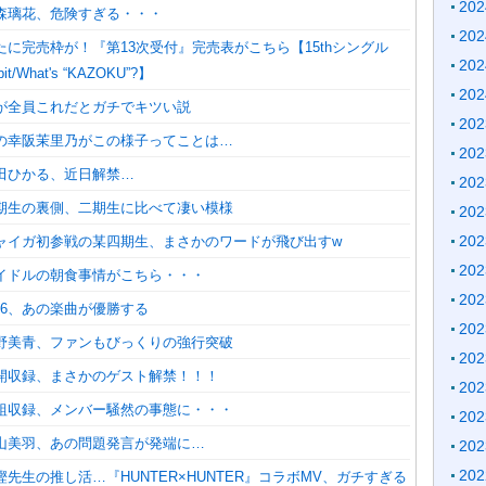
20
石森璃花、危険すぎる・・・
20
たに完売枠が！『第13次受付』完売表がこちら【15thシングル
20
bit/What's “KAZOKU”?】
20
しが全員これだとガチでキツい説
20
あの幸阪茉里乃がこの様子ってことは…
20
森田ひかる、近日解禁…
20
三期生の裏側、二期生に比べて凄い模様
20
20
ジャイガ初参戦の某四期生、まさかのワードが飛び出すw
20
アイドルの朝食事情がこちら・・・
20
46、あの楽曲が優勝する
20
的野美青、ファンもびっくりの強行突破
20
公開収録、まさかのゲスト解禁！！！
20
番組収録、メンバー騒然の事態に・・・
20
村山美羽、あの問題発言が発端に…
20
20
樫先生の推し活…『HUNTER×HUNTER』コラボMV、ガチすぎる