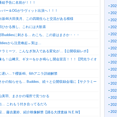
る番組予告に名前が！！！
20
メンバー＆OGがラヴィット出演へ！！！
20
日向坂46大田美月、この四期生らと交流がある模様
20
森田ひかる推し、これには大歓喜
20
20
部Buddiesに刺さる… わこち、この姿はまさか・・・
20
ddiesから注意喚起←実は…
20
サクラミーツ、こんなぎ加入である変化が…【公開収録レポ】
20
映像も！山﨑天、ギターをかき鳴らし開会宣言！！！【閃光ライオ
20
20
遅い…？櫻坂46、6thアニラ詳細解禁
20
さかの知らせも… Buddies、続々と公開収録会場に【サクラミー
20
20
村山美羽、まさかの場所で見つかる
20
出… これもう付き合ってるだろ
20
20
踪… 藤吉夏鈴、紹介映像解禁【踊る大捜査線 N.E.W】