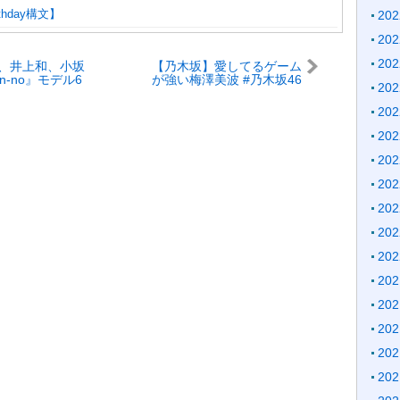
rthday構文】
20
20
20
、井上和、小坂
【乃木坂】愛してるゲーム
n-no』モデル6
が強い梅澤美波 #乃木坂46
20
こでしか見られ
#白石麻衣
ャルフォトシュ
20
20
20
20
20
20
20
20
20
20
20
20