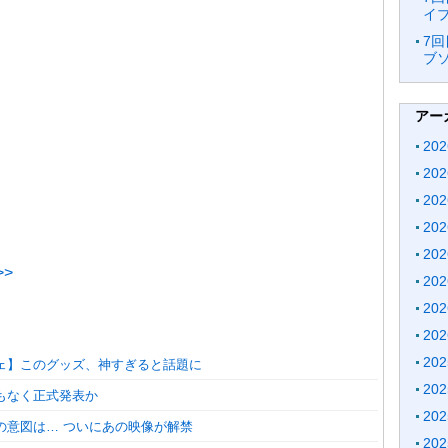
イブ
7回
ブソ
アー
20
20
20
20
20
>
20
20
20
20
フェ】このグッズ、神すぎると話題に
20
まもなく正式発表か
20
の意図は… ついにあの映像が解禁
20